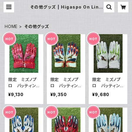
その他グッズ | Higaspo On Line
Shop
HOME
その他グッズ
限定 ミズノプ
限定 ミズノプ
限定 ミズノプ
ロ バッティン
ロ バッティン
ロ バッティン
グ手袋 両手
グ手袋 両手
グ手袋 両手
¥9,130
¥9,350
¥9,680
1EJEA56962
1EJEA57101 サ
1EJEA54701 サ
サイズ24 モーシ
イズ24 モーショ
イズ24 パワーア
ョンアーク 送
ンアーク 送料
ーク 送料サー
料サービス
サービス
ビス