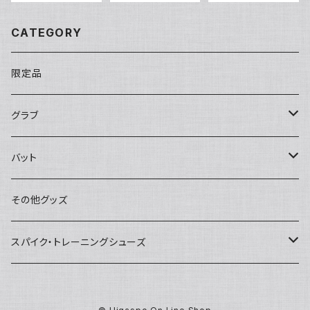
ト 送料無料
CATEGORY
限定品
グラブ
限定品
バット
湯揉み型付け済み
ミズノ
その他グッズ
硬式グラブ
アシックス
スパイク・トレーニングシューズ
軟式グラブ
久保田スラッガー
スパイク