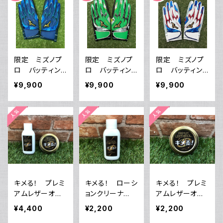
限定 ミズノプ
限定 ミズノプ
限定 ミズノプ
ロ バッティン
ロ バッティン
ロ バッティン
グ手袋 両手
グ手袋 両手
グ手袋 両手
¥9,900
¥9,900
¥9,900
1EJEA55527
1EJEA56535
1EJEA56501
サイズ25 パワー
サイズ24 パワー
サイズ25 パワ
アーク 送料サ
アーク 送料サ
ーアーク 送料
ービス
ービス
サービス
キメる！ プレミ
キメる！ ローシ
キメる！ プレミ
アムレザーオイ
ョンクリーナ
アムレザーオイ
ル+ローションク
ー ヒガスポオ
ル ヒガスポオ
¥4,400
¥2,200
¥2,200
リーナーセッ
リジナル 80ml
リジナル 50ml