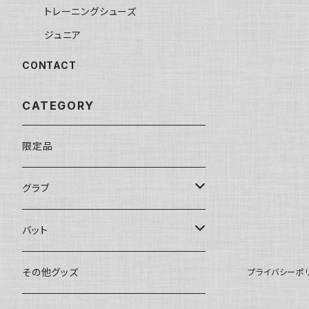
トレーニングシューズ
ジュニア
CONTACT
CATEGORY
限定品
グラブ
限定品
バット
湯揉み型付け済み
ミズノ
その他グッズ
プライバシーポ