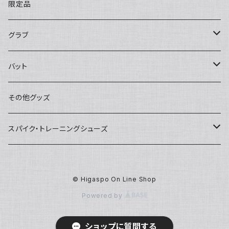
限定品
グラブ
限定品
バット
湯揉み型付け済み
ミズノ
その他グッズ
硬式グラブ
アシックス
スパイク・トレーニングシューズ
軟式グラブ
久保田スラッガー
スパイク
© Higaspo On Line Shop
少年軟式グラブ
ZETT
トレーニングシューズ
Powered by
久保田スラッガー
SSK
ジュニア
ショップに質問する