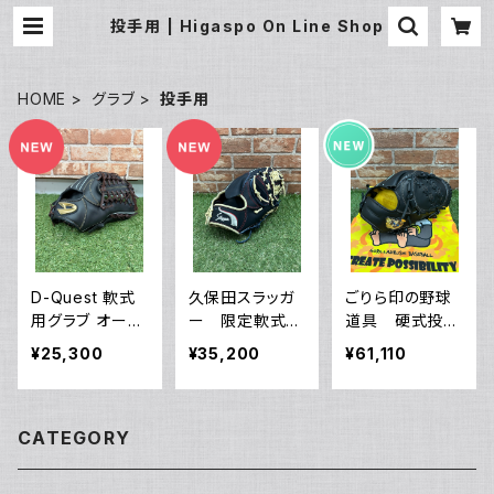
投手用 | Higaspo On Line Shop
HOME
グラブ
投手用
D-Quest 軟式
久保田スラッガ
ごりら印の野球
用グラブ オール
ー 限定軟式投
道具 硬式投手
ラウンド用 PDR
手用グラブ EX
用グラブ 001
¥25,300
¥35,200
¥61,110
-30A ブラック×
24-GS6 SP18
型 ブラック
Dブラウン サイ
型 直刺繍ラベ
金のバナナ（ウェ
ズ 30.0cm 型
ル 型付け済
ルダー）ラベル
CATEGORY
付け済