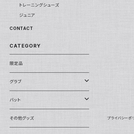
トレーニングシューズ
ジュニア
CONTACT
CATEGORY
限定品
グラブ
限定品
バット
湯揉み型付け済み
ミズノ
その他グッズ
プライバシーポ